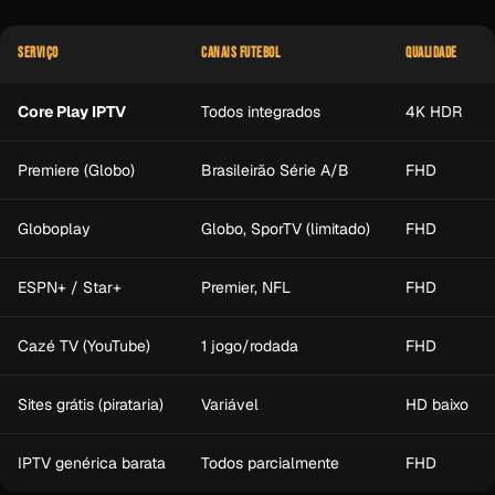
SERVIÇO
CANAIS FUTEBOL
QUALIDADE
Core Play IPTV
Todos integrados
4K HDR
Premiere (Globo)
Brasileirão Série A/B
FHD
Globoplay
Globo, SporTV (limitado)
FHD
ESPN+ / Star+
Premier, NFL
FHD
Cazé TV (YouTube)
1 jogo/rodada
FHD
Sites grátis (pirataria)
Variável
HD baixo
IPTV genérica barata
Todos parcialmente
FHD