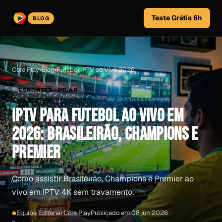
Teste Grátis 6h
BLOG
Core Play
›
Blog
›
Futebol IPTV ao Vivo 2026
ESPORTES · PILAR
IPTV PARA FUTEBOL AO VIVO EM
2026: BRASILEIRÃO, CHAMPIONS E
PREMIER
Como assistir Brasileirão, Champions e Premier ao
vivo em IPTV 4K sem travamento.
Equipe Editorial Core Play
Publicado em 08 jun 2026