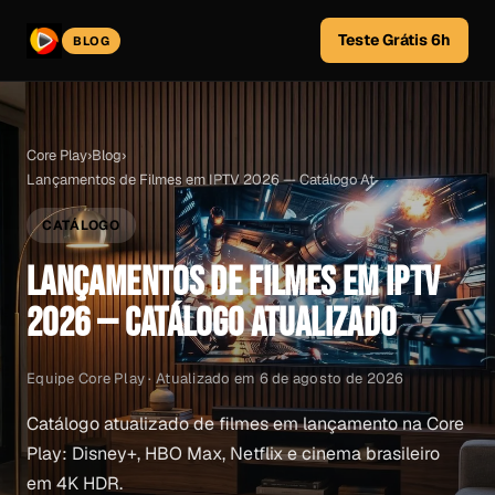
Teste Grátis 6h
BLOG
Core Play
›
Blog
›
Lançamentos de Filmes em IPTV 2026 — Catálogo At
CATÁLOGO
LANÇAMENTOS DE FILMES EM IPTV
2026 — CATÁLOGO ATUALIZADO
Equipe Core Play · Atualizado em 6 de agosto de 2026
Catálogo atualizado de filmes em lançamento na Core
Play: Disney+, HBO Max, Netflix e cinema brasileiro
em 4K HDR.