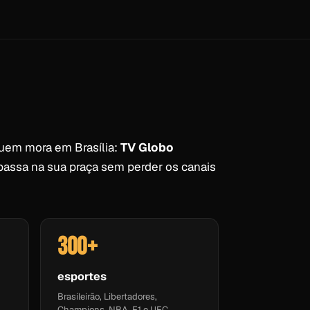
quem mora em Brasília:
TV Globo
 passa na sua praça sem perder os canais
300+
esportes
Brasileirão, Libertadores,
Champions, NBA, F1 e UFC.