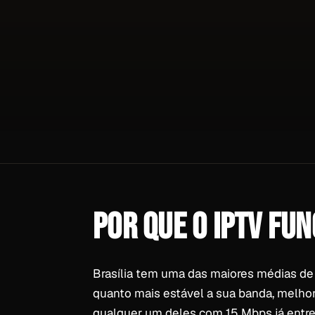
POR QUE O IPTV FU
Brasília tem uma das maiores médias de b
quanto mais estável a sua banda, melhor
qualquer um deles com 15 Mbps já entreg