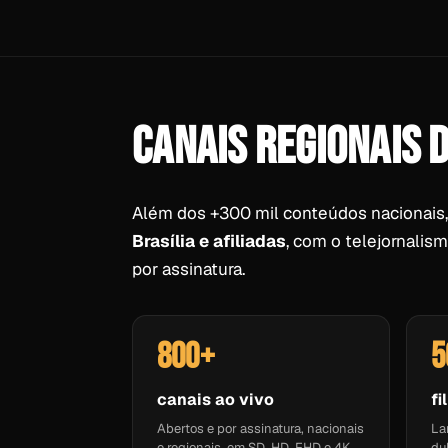
CANAIS REGIONAIS 
Além dos +300 mil conteúdos nacionais, 
Brasília e afiliadas
, com o telejornalis
por assinatura.
800+
5
canais ao vivo
fi
Abertos e por assinatura, nacionais
La
e regionais, em SD, HD, FHD e 4K.
du