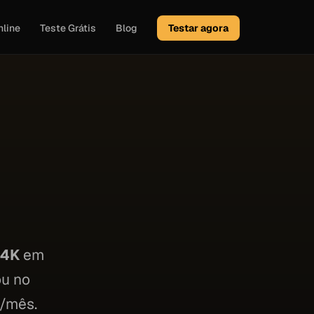
nline
Teste Grátis
Blog
Testar agora
 4K
em
ou no
0/mês.