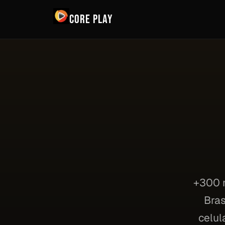
Core Play
+300 m
Bras
celul